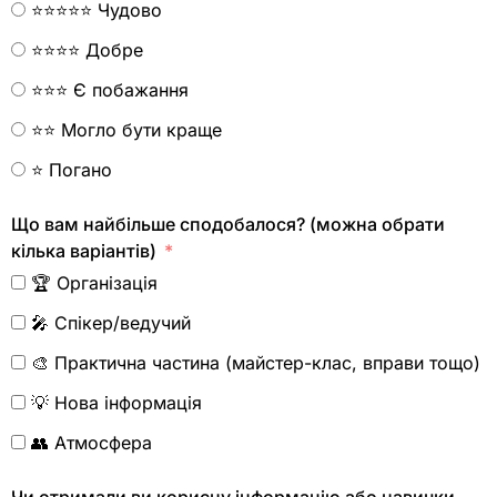
⭐⭐⭐⭐⭐ Чудово
⭐⭐⭐⭐ Добре
⭐⭐⭐ Є побажання
⭐⭐ Могло бути краще
⭐ Погано
Що вам найбільше сподобалося? (можна обрати
кілька варіантів)
🏆 Організація
🎤 Спікер/ведучий
🎨 Практична частина (майстер-клас, вправи тощо)
💡 Нова інформація
👥 Атмосфера