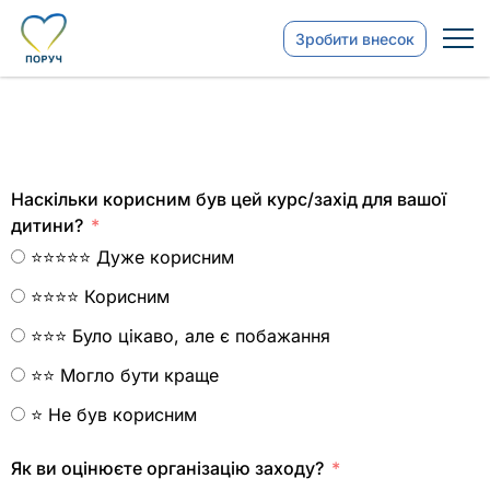
Зробити внесок
Наскільки корисним був цей курс/захід для вашої
дитини?
⭐⭐⭐⭐⭐ Дуже корисним
⭐⭐⭐⭐ Корисним
⭐⭐⭐ Було цікаво, але є побажання
⭐⭐ Могло бути краще
⭐ Не був корисним
Як ви оцінюєте організацію заходу?