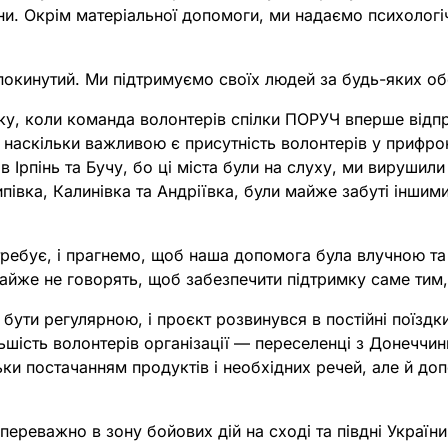
ійни. Окрім матеріальної допомоги, ми надаємо психоло
е покинутий. Ми підтримуємо своїх людей за будь-яких об
оку, коли команда волонтерів спілки ПОРУЧ вперше відпр
наскільки важливою є присутність волонтерів у прифрон
 в Ірпінь та Бучу, бо ці міста були на слуху, ми вируши
Липівка, Калинівка та Андріївка, були майже забуті інши
ребує, і прагнемо, щоб наша допомога була влучною та 
майже не говорять, щоб забезпечити підтримку саме тим
 бути регулярною, і проєкт розвинувся в постійні поїздк
ьшість волонтерів організації — переселенці з Донеччи
ки постачанням продуктів і необхідних речей, але й д
 переважно в зону бойових дій на сході та півдні Украї