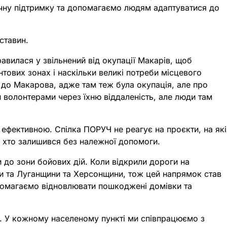
гічну підтримку та допомагаємо людям адаптуватися до
ставин.
авилася у звільнений від окупації Макарів, щоб
тових зонах і наскільки великі потреби місцевого
ли до Макарова, адже там теж була окупація, але про
ми волонтерами через їхню віддаленість, але люди там
ефективною. Спілка ПОРУЧ не реагує на проєкти, на які
, хто залишився без належної допомоги.
и до зони бойових дій. Коли відкрили дороги на
ни та Луганщини та Херсонщини, тож цей напрямок став
опомагаємо відновлювати пошкоджені домівки та
ни. У кожному населеному пункті ми співпрацюємо з