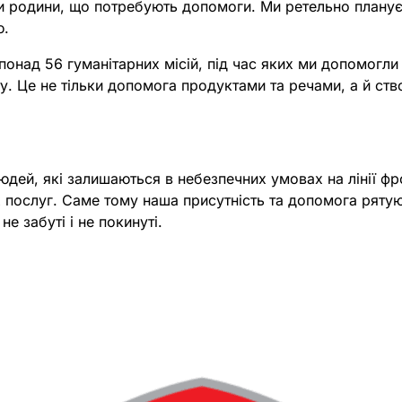
ти родини, що потребують допомоги. Ми ретельно плану
ю.
о понад 56 гуманітарних місій, під час яких ми допомогл
у. Це не тільки допомога продуктами та речами, а й ство
людей, які залишаються в небезпечних умовах на лінії ф
х послуг. Саме тому наша присутність та допомога ряту
е забуті і не покинуті.