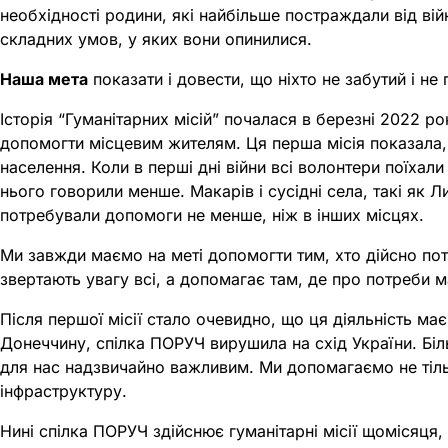
необхідності родини, які найбільше постраждали від в
складних умов, у яких вони опинилися.
Наша мета
показати і довести, що ніхто не забутий і н
Історія “Гуманітарних місій” почалася в березні 2022 р
допомогти місцевим жителям. Ця перша місія показала, 
населення. Коли в перші дні війни всі волонтери поїхали
нього говорили менше. Макарів і сусідні села, такі як 
потребували допомоги не менше, ніж в інших місцях.
Ми завжди маємо на меті допомогти тим, хто дійсно пот
звертають увагу всі, а допомагає там, де про потреби 
Після першої місії стало очевидно, що ця діяльність має
Донеччину, спілка ПОРУЧ вирушила на схід України. Біл
для нас надзвичайно важливим. Ми допомагаємо не тіль
інфраструктуру.
Нині спілка ПОРУЧ здійснює гуманітарні місії щомісяця,