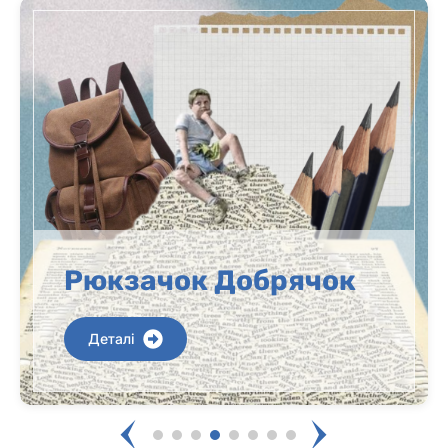
Рюкзачок Добрячок
Деталі