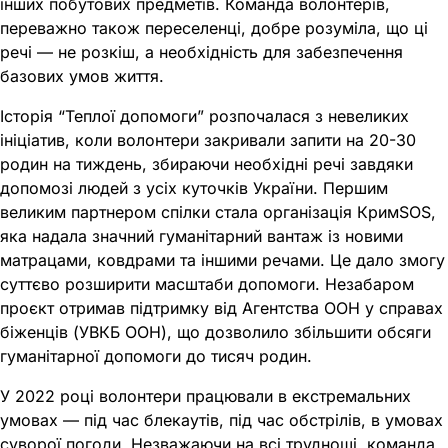
інших побутових предметів. Команда волонтерів,
переважно також переселенці, добре розуміла, що ці
речі — не розкіш, а необхідність для забезпечення
базових умов життя.
Історія “Теплої допомоги” розпочалася з невеликих
ініціатив, коли волонтери закривали запити на 20-30
родин на тиждень, збираючи необхідні речі завдяки
допомозі людей з усіх куточків України. Першим
великим партнером спілки стала організація КримSOS,
яка надала значний гуманітарний вантаж із новими
матрацами, ковдрами та іншими речами. Це дало змогу
суттєво розширити масштаби допомоги. Незабаром
проєкт отримав підтримку від Агентства ООН у справах
біженців (УВКБ ООН), що дозволило збільшити обсяги
гуманітарної допомоги до тисяч родин.
У 2022 році волонтери працювали в екстремальних
умовах — під час блекаутів, під час обстрілів, в умовах
суворої погоди. Незважаючи на всі труднощі, команда