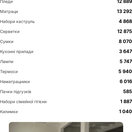
12 889
Пледи
13 292
Матраци
4 868
Набори каструль
12 875
Серветки
8 070
Сумки
3 647
Кухонні прилади
5 747
Лампи
5 940
Термоси
6 016
Наматрацники
585
Пачки підгузків
1 887
Набори сімейної гігієни
1 040
Килимки