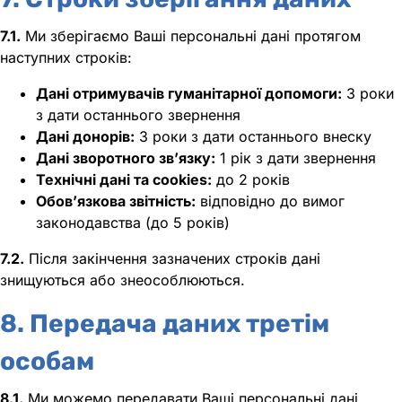
7.1.
Ми зберігаємо Ваші персональні дані протягом
наступних строків:
Дані отримувачів гуманітарної допомоги:
3 роки
з дати останнього звернення
Дані донорів:
3 роки з дати останнього внеску
Дані зворотного зв’язку:
1 рік з дати звернення
Технічні дані та cookies:
до 2 років
Обов’язкова звітність:
відповідно до вимог
законодавства (до 5 років)
7.2.
Після закінчення зазначених строків дані
знищуються або знеособлюються.
8. Передача даних третім
особам
8.1.
Ми можемо передавати Ваші персональні дані